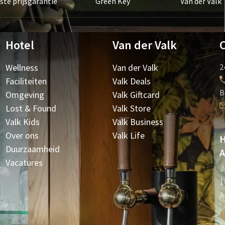
ste prijsgarantie
Green Key
Van der Valk
Hotel
Van der Valk
Wellness
Van der Valk
2
Faciliteiten
Valk Deals
B
Omgeving
Valk Giftcard
Lost & Found
Valk Store
Valk Kids
Valk Business
Over ons
Valk Life
H
Duurzaamheid
A
Vacatures
J
1
A