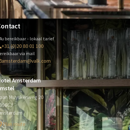
Contact
4u bereikbaar - lokaal tarief
+31 (0)20 80 01 100
ereikbaar via mail
amsterdam@valk.com
otel Amsterdam
mstel
oan Muyskenweg 20
096CJ
msterdam
Plan route