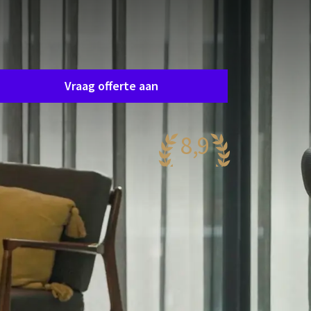
Zaal aanvraag
raag eenvoudig en vrijblijvend een offerte aan en
e nemen spoedig contact op om samen uw
ensen af te stemmen.
Vraag offerte aan
8,9
aanzinnig
.209 reviews