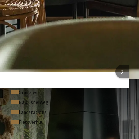
Tussenwanden opsplitsbaar
Podium (Op aanvraag)
Inschrijftafel (Op aanvraag)
Laser pointer (Op aanvraag)
Dansvloer (Op aanvraag)
Smart TV (Op aanvraag)
 INFORMATIE
Gratis wifi
Nabij snelweg
Laadstations
Fietsverhuur