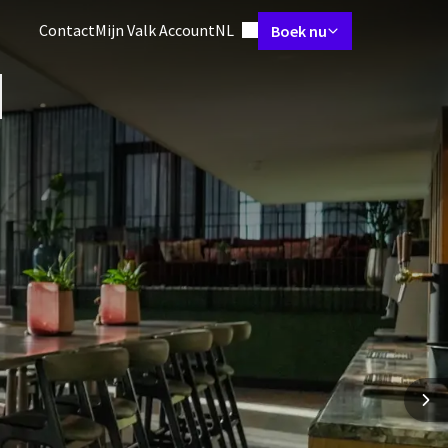
Ingestelde taal
Contact
Mijn Valk Account
NL
Boek nu
Kamers & Suites
Restaurant
Meetings & Events
Wellness
Arr