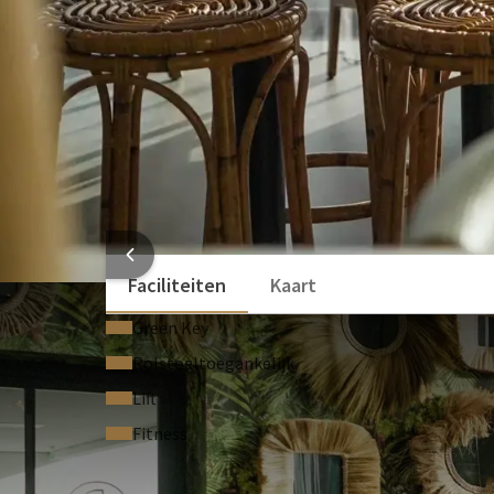
Presentatiekoffer
Optionele faciliteiten
Conference Call apparatuur (Op aanvraag)
Microfoon (Op aanvraag)
Videoconferentie (Op aanvraag)
Katheder (Op aanvraag)
Headset (Op aanvraag)
HOTEL
Faciliteiten
Kaart
Green Key
Rolstoeltoegankelijk
Lift
Fitness