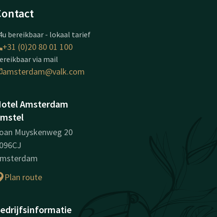
Contact
4u bereikbaar - lokaal tarief
+31 (0)20 80 01 100
ereikbaar via mail
amsterdam@valk.com
otel Amsterdam
mstel
oan Muyskenweg 20
096CJ
msterdam
Plan route
edrijfsinformatie