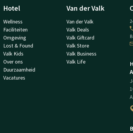
Hotel
Van der Valk
Wellness
Van der Valk
2
Faciliteiten
Valk Deals
B
Omgeving
Valk Giftcard
Lost & Found
Valk Store
Valk Kids
Valk Business
Over ons
Valk Life
H
Duurzaamheid
A
Vacatures
J
1
A
B