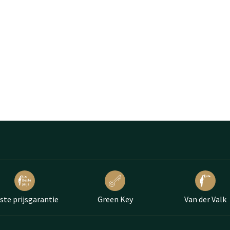
ste prijsgarantie
Green Key
Van der Valk