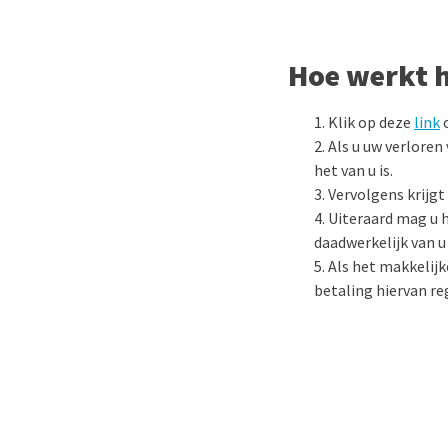
Hoe werkt 
Klik op deze
link
o
Als u uw verloren
het van u is.
Vervolgens krijgt
Uiteraard mag u 
daadwerkelijk van u
Als het makkelijk
betaling hiervan re