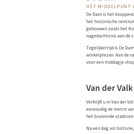
HET MIDDELPUNT 
De Dam is het kloppend
het historische centrum
gebouwen zoals het Kon
nagedachtenis aan de s
Tegelijkertijd is De Da
winkelplezier. Aan de r
voor een middagje shop
Van der Val
Verblijft u in Van der
eenvoudig de metro van
het bruisende stadscen
Na een dag vol historie,