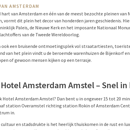
VAN AMSTERDAM
 hart van Amsterdam en één van de meest bezochte pleinen van N
, vormt dit plein het decor van honderden jaren geschiedenis. Hier
inklijk Paleis, de Nieuwe Kerk en het imposante Nationaal Monu
lachtoffers van de Tweede Wereldoorlog.
m ook een bruisende ontmoetingsplek vol straatartiesten, toerist
and van het plein vindt u de beroemde warenhuizen de Bijenkorf en
pen of gewoon mensen kijken op een terrasje.
k Hotel Amsterdam Amstel – Snel in
 Valk Hotel Amsterdam Amstel? Dan bent u in ongeveer 15 tot 20 m
af station Overamstel richting station Rokin of Amsterdam Centr
trum in.
 cultuur en stadsdrukte is het heerlijk thuiskomen in de rust en lu