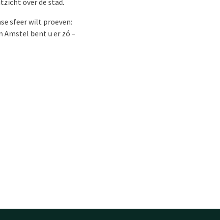
zicht over de stad.
se sfeer wilt proeven:
m Amstel bent u er zó –