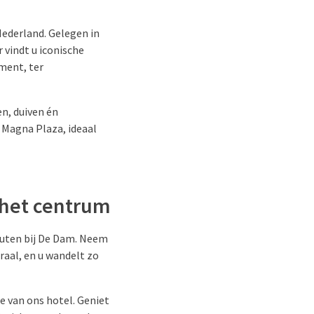
ederland. Gelegen in
 vindt u iconische
ment, ter
en, duiven én
 Magna Plaza, ideaal
 het centrum
inuten bij De Dam. Neem
aal, en u wandelt zo
xe van ons hotel. Geniet