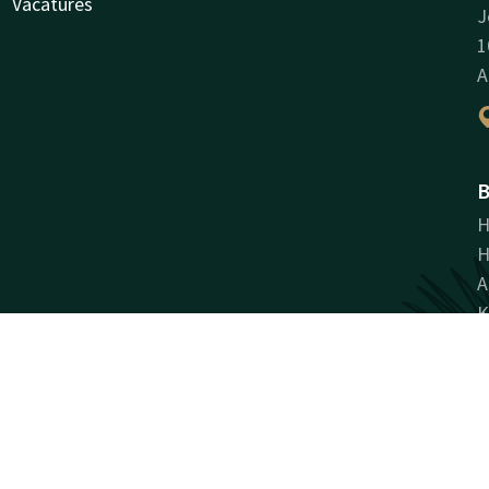
Vacatures
J
1
A
B
H
H
A
K
B
N
Facebook
Instagram
LinkedIn
Pinterest