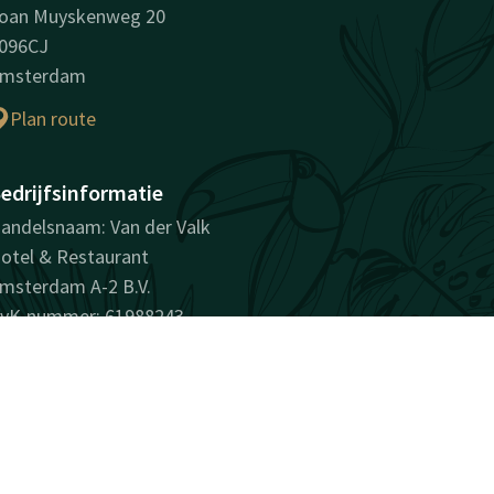
oan Muyskenweg 20
096CJ
msterdam
Plan route
edrijfsinformatie
andelsnaam: Van der Valk
otel & Restaurant
msterdam A-2 B.V.
vK-nummer: 61988243
TW-nummer:
L854581479B01