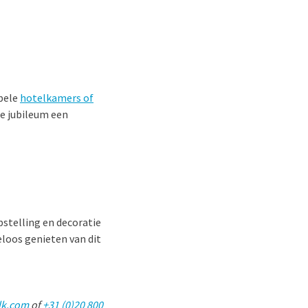
abele
hotelkamers of
ie jubileum een
pstelling en decoratie
eloos genieten van dit
lk.com
of
+31 (0)20 800