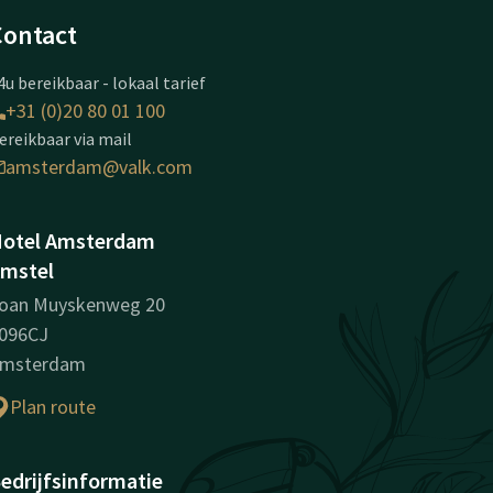
Contact
4u bereikbaar - lokaal tarief
+31 (0)20 80 01 100
ereikbaar via mail
amsterdam@valk.com
otel Amsterdam
mstel
oan Muyskenweg 20
096CJ
msterdam
Plan route
edrijfsinformatie