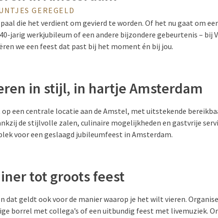
PUNTJES GEREGELD
lpaal die het verdient om gevierd te worden. Of het nu gaat om een
40-jarig werkjubileum of een andere bijzondere gebeurtenis – bij 
en we een feest dat past bij het moment én bij jou.
ren in stijl, in hartje Amsterdam
 op een centrale locatie aan de Amstel, met uitstekende bereikb
zij de stijlvolle zalen, culinaire mogelijkheden en gastvrije servi
lek voor een geslaagd jubileumfeest in Amsterdam.
iner tot groots feest
 en dat geldt ook voor de manier waarop je het wilt vieren. Organis
ige borrel met collega’s of een uitbundig feest met livemuziek. On