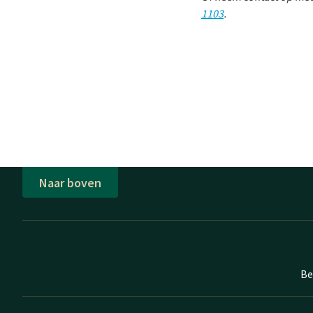
1103
.
Naar boven
Be