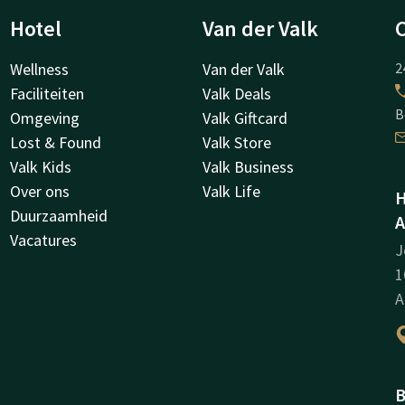
Hotel
Van der Valk
Wellness
Van der Valk
2
Faciliteiten
Valk Deals
B
Omgeving
Valk Giftcard
Lost & Found
Valk Store
Valk Kids
Valk Business
Over ons
Valk Life
H
Duurzaamheid
A
Vacatures
J
1
A
B