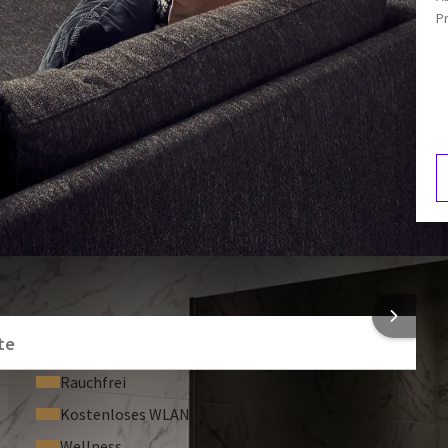
P
n muss eine Kaution von € 250,- hinterlegt werden.
Kosmetikspiegel
Toilettenartikel
eiden Sie sich für einen Green Stay!
Wenn Sie auf die
en dieser Tage einen Baum. So sparen Sie Wasser und Energie,
grünere Welt. Eine kleine Geste mit großer
e einfach unsere Rezeption beim Check-in oder jederzeit
 den Unterschied, heute und morgen.
 Süd in unserer
virtuellen Tour
.
B
1
NFORMATIONEN
te
Rauchfrei
Kostenloses WLAN
Wellness