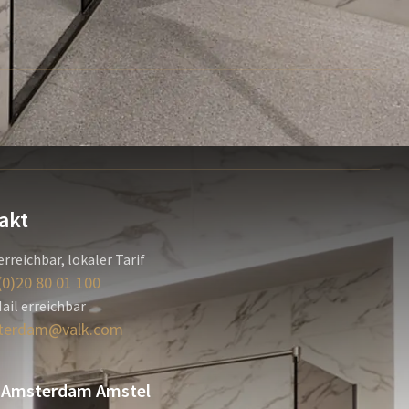
akt
erreichbar, lokaler Tarif
(0)20 80 01 100
ail erreichbar
terdam@valk.com
 Amsterdam Amstel