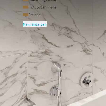
In Autobahnnähe
Freibad
Mehr anzeigen