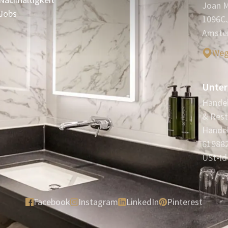
Joan 
Jobs
1096C
Amste
Weg
Unter
Handel
& Rest
Handel
61988
USt-Id
Facebook
Instagram
LinkedIn
Pinterest