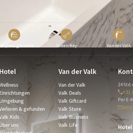
st preis garantie
Green Key
Van der Valk
Hotel
Van der Valk
Kont
Wellness
Van der Valk
24 Std. 
+31 
Einrichtungen
Valk Deals
Per E-M
Umgebung
Valk Giftcard
ams
Verloren & gefunden
Valk Store
Valk Kids
Valk Business
Über uns
Valk Life
Hotel
Nachhaltigkeit