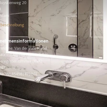
Muyskenweg 20
J
rdam
beschreibung
nehmensinformationen
sname: Van der Valk Hotel
aurant Amsterdam A-2 B.V.
sregisternummer (KvK):
243
Nr.: NL854581479B01