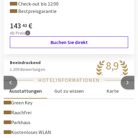
Check-out bis 12:00
Schon neugierig? Entdecken Sie das Komfort Zimmer in
Bestpreisgarantie
unserer
virtuellen Tour
.
143
€
43
Ab
Preis
Buchen Sie direkt
8,9
Beeindruckend
1.209 Bewertungen
HOTELINFORMATIONEN
Ausstattungen
Gut zu wissen
Karte
Green Key
Rauchfrei
Parkhaus
Kostenloses WLAN