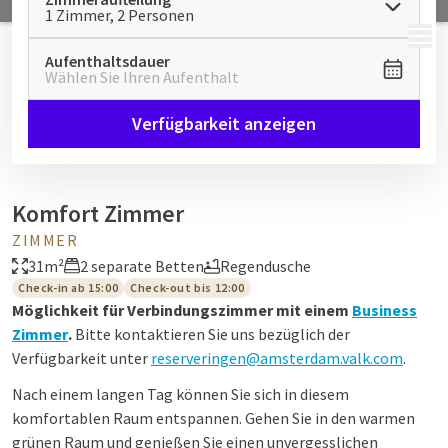
1 Zimmer, 2 Personen
MENÜ
Aufenthaltsdauer
Wählen Sie Ihren Aufenthalt
Verfügbarkeit anzeigen
Komfort Zimmer
ZIMMER
31m²
2 separate Betten
Regendusche
Check-in ab 15:00
Check-out bis 12:00
Möglichkeit für Verbindungszimmer mit einem
Business
Zimmer
.
Bitte kontaktieren Sie uns bezüglich der
Verfügbarkeit unter
reserveringen@amsterdam.valk.com
.
Nach einem langen Tag können Sie sich in diesem
komfortablen Raum entspannen. Gehen Sie in den warmen
grünen Raum und genießen Sie einen unvergesslichen