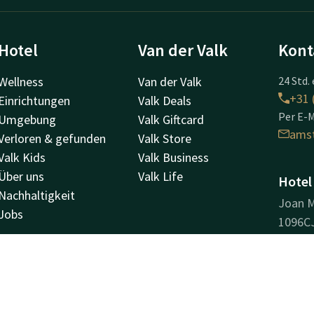
Hotel
Van der Valk
Kont
Wellness
Van der Valk
24 Std. 
+31 
Einrichtungen
Valk Deals
Per E-M
Umgebung
Valk Giftcard
ams
Verloren & gefunden
Valk Store
Valk Kids
Valk Business
Über uns
Valk Life
Hotel
Nachhaltigkeit
Joan 
Jobs
1096C
Amste
Weg