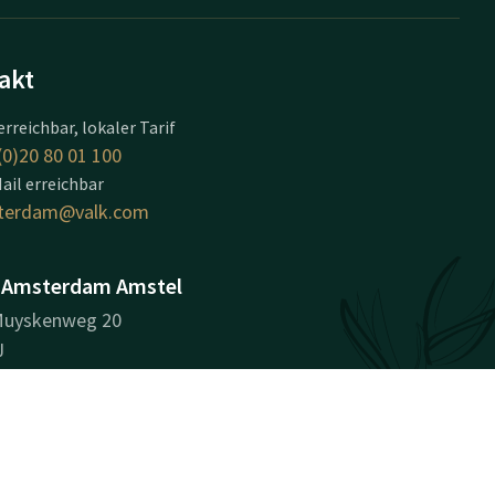
akt
erreichbar, lokaler Tarif
(0)20 80 01 100
ail erreichbar
terdam@valk.com
 Amsterdam Amstel
Muyskenweg 20
J
rdam
beschreibung