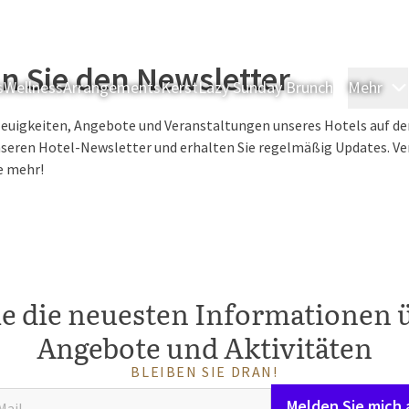
n Sie den Newsletter
s
Wellness
Arrangements
Kerst
Lazy Sunday Brunch
Mehr
Neuigkeiten, Angebote und Veranstaltungen unseres Hotels auf d
seren Hotel-Newsletter und erhalten Sie regelmäßig Updates. Ver
e mehr!
ie die neuesten Informationen 
Angebote und Aktivitäten
BLEIBEN SIE DRAN!
Melden Sie mich 