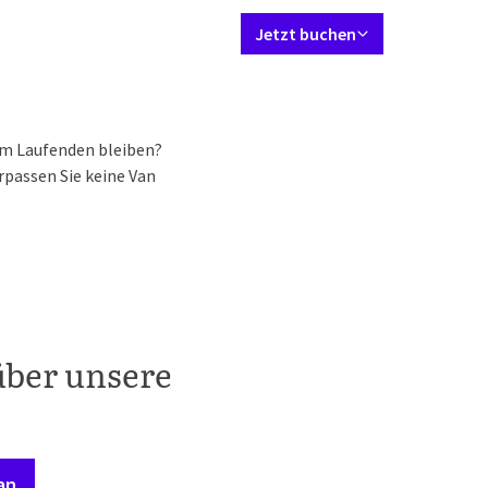
Sprache einstellen
Kontakt
Mein Valk Account
DE
Jetzt buchen
Zimmer & Suiten
Restaurant
Tagungen & Events
Wellness
Arr
em Laufenden bleiben?
passen Sie keine Van
über unsere
an