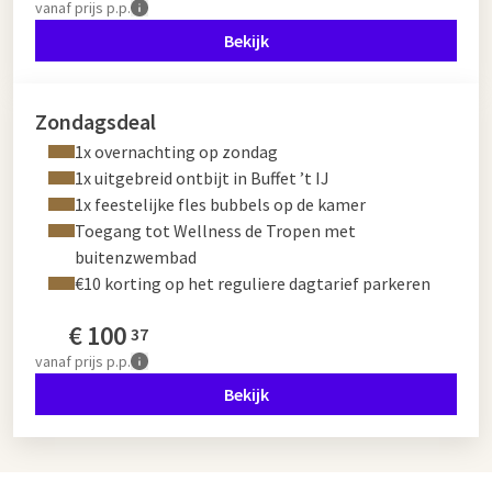
vanaf
prijs p.p.
Bekijk
Zondagsdeal
1x overnachting op zondag
1x uitgebreid ontbijt in Buffet ’t IJ
1x feestelijke fles bubbels op de kamer
Toegang tot Wellness de Tropen met
buitenzwembad
€10 korting op het reguliere dagtarief parkeren
€
100
37
vanaf
prijs p.p.
Bekijk