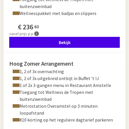
buitenzwembad
Wellnesspakket met badjas en slippers
€
236
63
vanaf
prijs p.p.
Bekijk
Hoog Zomer Arrangement
1, 2 of 3x overnachting
1, 2 of 3x uitgebreid ontbijt in Buffet ’t IJ
1 of 2x 3-gangen menu in Restaurant Amstelle
Toegang tot Wellness de Tropen met
buitenzwembad
Metrostation Overamstel op 3 minuten
loopafstand
€10 korting op het reguliere dagtarief parkeren