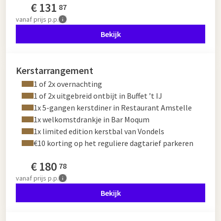
€
131
87
vanaf
prijs p.p.
Bekijk
Kerstarrangement
1 of 2x overnachting
1 of 2x uitgebreid ontbijt in Buffet ’t IJ
1x 5-gangen kerstdiner in Restaurant Amstelle
1x welkomstdrankje in Bar Moqum
1x limited edition kerstbal van Vondels
€10 korting op het reguliere dagtarief parkeren
€
180
78
vanaf
prijs p.p.
Bekijk